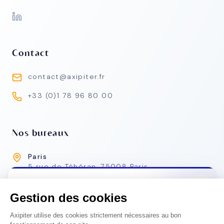
Contact
contact@axipiter.fr
+33 (0)1 78 96 80 00
Nos bureaux
Paris
5 rue de Téhéran, 75008 Paris
Lyon
NOUVELLE ADRESSE
31 avenue Maréchal de Saxe, 69006 Lyon
Notre bureau lyonnais a déménagé
Retrouvez-nous désormais au
31 avenue